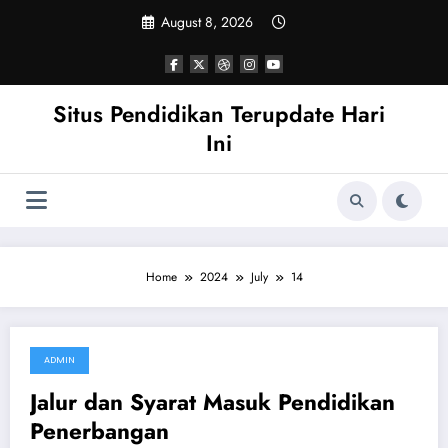
Skip
August 8, 2026
to
content
Situs Pendidikan Terupdate Hari
Ini
Home
2024
July
14
ADMIN
July 14, 2024
Jalur dan Syarat Masuk Pendidikan
Penerbangan