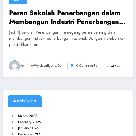
ADMIN
July 7, 2024
Peran Sekolah Penerbangan dalam
Membangun Industri Penerbangan
Nasional
[ad_1] Sekolah Penerbangan memegang peran penting dalam
membangun industri penerbangan nasional. Dengan memberikan
pendidikan dan…
Admin@wyldstallyons.com
0 Comments
Read More
Archives
March 2026
February 2026
January 2026
December 2025