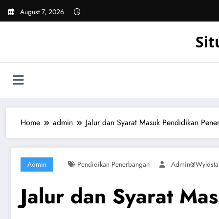
Skip
August 7, 2026
to
content
Sit
Home
admin
Jalur dan Syarat Masuk Pendidikan Pen
Admin
Pendidikan Penerbangan
Admin@wyldsta
Jalur dan Syarat Ma