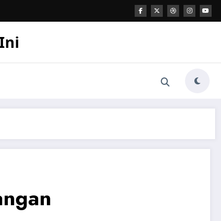
Ini
angan