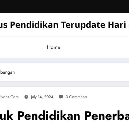
us Pendidikan Terupdate Hari 
Home
erbangan
llyons.com
July 14, 2024
0 Comments
suk Pendidikan Penerb