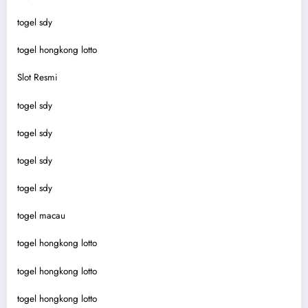
togel sdy
togel hongkong lotto
Slot Resmi
togel sdy
togel sdy
togel sdy
togel sdy
togel macau
togel hongkong lotto
togel hongkong lotto
togel hongkong lotto