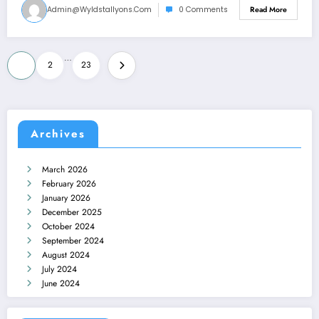
Admin@wyldstallyons.com
0 Comments
Read More
Posts
…
1
2
23
pagination
Archives
March 2026
February 2026
January 2026
December 2025
October 2024
September 2024
August 2024
July 2024
June 2024