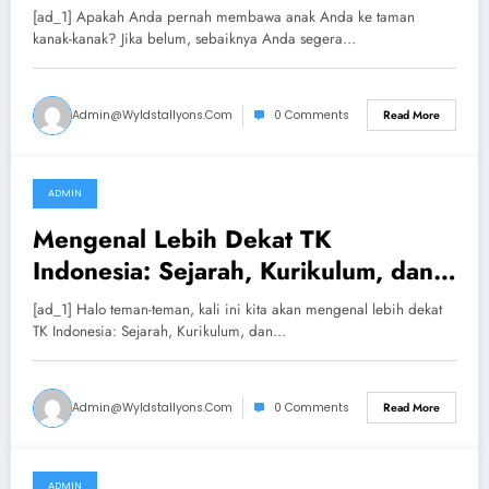
[ad_1] Apakah Anda pernah membawa anak Anda ke taman
kanak-kanak? Jika belum, sebaiknya Anda segera…
Admin@wyldstallyons.com
0 Comments
Read More
ADMIN
February 11, 2026
Mengenal Lebih Dekat TK
Indonesia: Sejarah, Kurikulum, dan
Prestasinya
[ad_1] Halo teman-teman, kali ini kita akan mengenal lebih dekat
TK Indonesia: Sejarah, Kurikulum, dan…
Admin@wyldstallyons.com
0 Comments
Read More
ADMIN