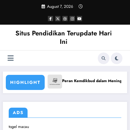
Skip
August 7, 2026
to
content
Situs Pendidikan Terupdate Hari
Ini
Peran Kemdikbud dalam Meningkatkan
HIGHLIGHT
ADS
togel macau