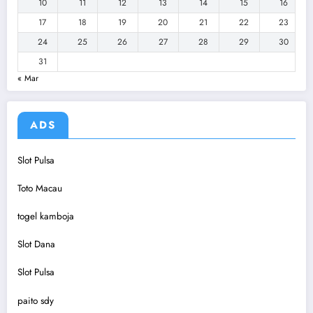
10
11
12
13
14
15
16
17
18
19
20
21
22
23
24
25
26
27
28
29
30
31
« Mar
ADS
Slot Pulsa
Toto Macau
togel kamboja
Slot Dana
Slot Pulsa
paito sdy