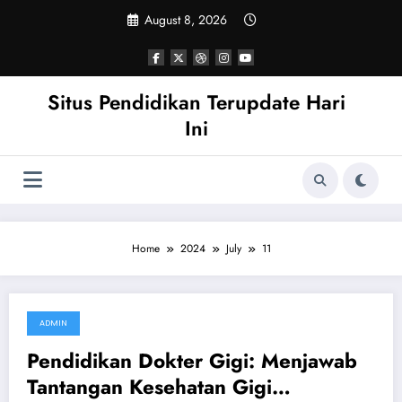
Skip
August 8, 2026
to
content
Situs Pendidikan Terupdate Hari
Ini
Home
2024
July
11
ADMIN
July 11, 2024
Pendidikan Dokter Gigi: Menjawab
Tantangan Kesehatan Gigi