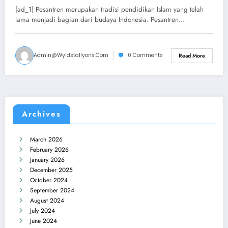
[ad_1] Pesantren merupakan tradisi pendidikan Islam yang telah
lama menjadi bagian dari budaya Indonesia. Pesantren…
Admin@wyldstallyons.com
0 Comments
Read More
Archives
March 2026
February 2026
January 2026
December 2025
October 2024
September 2024
August 2024
July 2024
June 2024