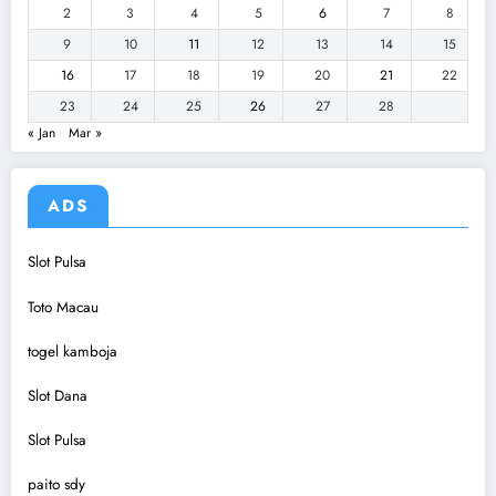
2
3
4
5
6
7
8
9
10
11
12
13
14
15
16
17
18
19
20
21
22
23
24
25
26
27
28
« Jan
Mar »
ADS
Slot Pulsa
Toto Macau
togel kamboja
Slot Dana
Slot Pulsa
paito sdy