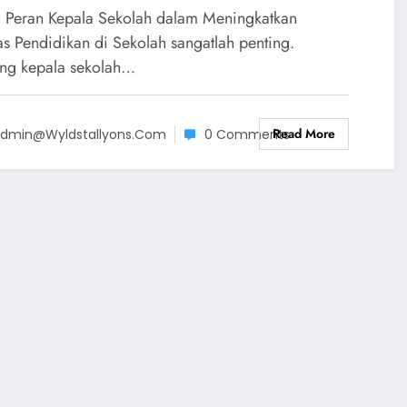
didikan di Sekolah
] Peran Kepala Sekolah dalam Meningkatkan
as Pendidikan di Sekolah sangatlah penting.
ng kepala sekolah…
Read More
dmin@wyldstallyons.com
0 Comments