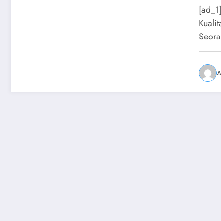
Pen
[ad_1
Kualit
Seora
A