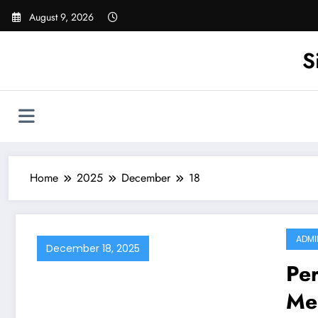
Skip
August 9, 2026
to
content
S
Home
2025
December
18
ADMI
December 18, 2025
Pe
Men