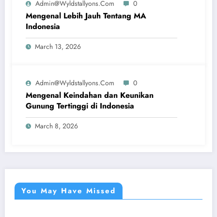
Admin@wyldstallyons.com
0
Mengenal Lebih Jauh Tentang MA
Indonesia
March 13, 2026
Admin@wyldstallyons.com
0
Mengenal Keindahan dan Keunikan
Gunung Tertinggi di Indonesia
March 8, 2026
You May Have Missed