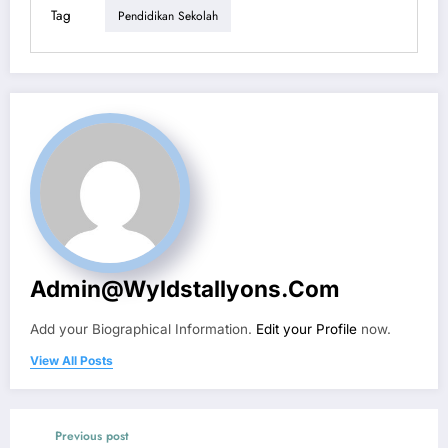
Tag
Pendidikan Sekolah
Admin@wyldstallyons.com
Add your Biographical Information.
Edit your Profile
now.
View All Posts
Previous post