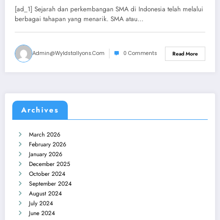
[ad_1] Sejarah dan perkembangan SMA di Indonesia telah melalui
berbagai tahapan yang menarik. SMA atau…
Admin@wyldstallyons.com
0 Comments
Read More
Archives
March 2026
February 2026
January 2026
December 2025
October 2024
September 2024
August 2024
July 2024
June 2024