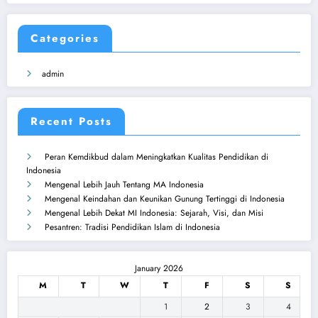
Categories
admin
Recent Posts
Peran Kemdikbud dalam Meningkatkan Kualitas Pendidikan di
Indonesia
Mengenal Lebih Jauh Tentang MA Indonesia
Mengenal Keindahan dan Keunikan Gunung Tertinggi di Indonesia
Mengenal Lebih Dekat MI Indonesia: Sejarah, Visi, dan Misi
Pesantren: Tradisi Pendidikan Islam di Indonesia
January 2026
M
T
W
T
F
S
S
1
2
3
4